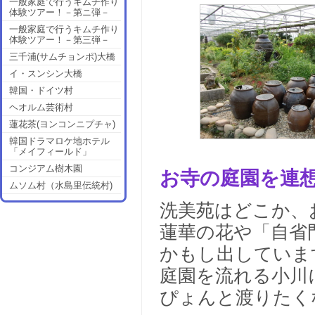
一般家庭で行うキムチ作り
体験ツアー！－第ニ弾－
一般家庭で行うキムチ作り
体験ツアー！－第三弾－
三千浦(サムチョンポ)大橋
イ・スンシン大橋
韓国・ドイツ村
ヘオルム芸術村
蓮花茶(ヨンコンニプチャ)
韓国ドラマロケ地ホテル
「メイフィールド」
コンジアム樹木園
お寺の庭園を連
ムソム村（水島里伝統村)
洗美苑はどこか、
蓮華の花や「自省
かもし出していま
庭園を流れる小川
ぴょんと渡りたく