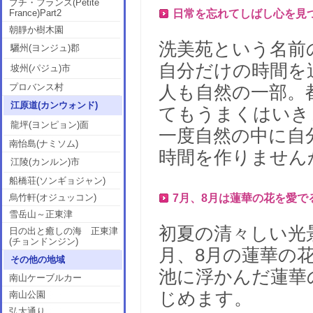
プチ・フランス(Petite
France)Part2
日常を忘れてしばし心を見
朝靜か樹木園
洗美苑という名前
驪州(ヨンジュ)郡
自分だけの時間を
坡州(パジュ)市
プロバンス村
人も自然の一部。
江原道(カンウォンド)
てもうまくはいき
龍坪(ヨンピョン)面
一度自然の中に自
南怡島(ナミソム)
時間を作りません
江陵(カンルン)市
船橋荘(ソンギョジャン)
烏竹軒(オジュッコン)
7月、8月は蓮華の花を愛で
雪岳山～正東津
初夏の清々しい光
日の出と癒しの海 正東津
(チョンドンジン)
月、8月の蓮華の
その他の地域
池に浮かんだ蓮華
南山ケーブルカー
じめます。
南山公園
弘大通り