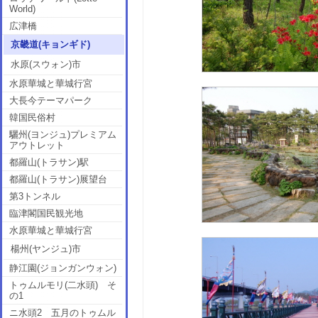
World)
広津橋
京畿道(キョンギド)
水原(スウォン)市
水原華城と華城行宮
大長今テーマパーク
韓国民俗村
驪州(ヨンジュ)プレミアム
アウトレット
都羅山(トラサン)駅
都羅山(トラサン)展望台
第3トンネル
臨津閣国民観光地
水原華城と華城行宮
楊州(ヤンジュ)市
静江園(ジョンガンウォン)
トゥムルモリ(二水頭) そ
の1
ニ水頭2 五月のトゥムル