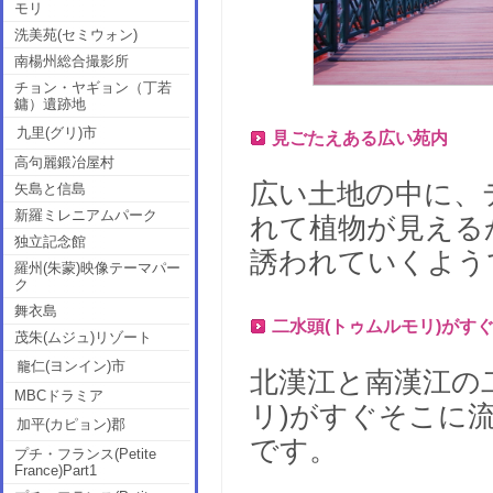
モリ
洗美苑(セミウォン)
南楊州総合撮影所
チョン・ヤギョン（丁若
鏞）遺跡地
九里(グリ)市
見ごたえある広い苑内
高句麗鍛冶屋村
広い土地の中に、
矢島と信島
新羅ミレニアムパーク
れて植物が見える
独立記念館
誘われていくよう
羅州(朱蒙)映像テーマパー
ク
舞衣島
二水頭(トゥムルモリ)がす
茂朱(ムジュ)リゾート
龍仁(ヨンイン)市
北漢江と南漢江の
MBCドラミア
リ)がすぐそこに
加平(カピョン)郡
です。
プチ・フランス(Petite
France)Part1