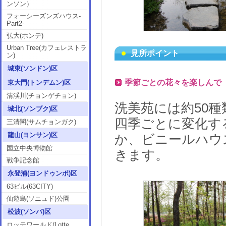
ンソン）
フォーシーズンズハウス-
Part2-
弘大(ホンデ)
Urban Tree(カフェレストラ
見所ポイント
ン)
城東(ソンドン)区
季節ごとの花々を楽しんで
東大門(トンデムン)区
清渓川(チョンゲチョン)
洗美苑には約50
城北(ソンブク)区
四季ごとに変化す
三清閣(サムチョンガク)
龍山(ヨンサン)区
か、ビニールハウ
国立中央博物館
きます。
戦争記念館
永登浦(ヨンドゥンポ)区
63ビル(63CITY)
仙遊島(ソニュド)公園
松波(ソンパ)区
ロッテワールド(Lotte