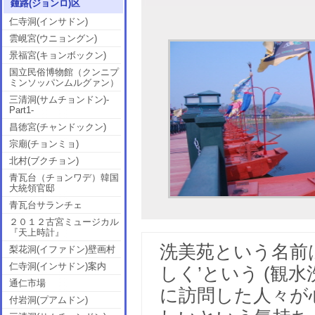
鍾路(ジョンロ)区
仁寺洞(インサドン)
雲峴宮(ウニョングン)
景福宮(キョンボックン)
国立民俗博物館（クンニプ
ミンソッパンムルグァン）
三清洞(サムチョンドン)-
Part1-
昌徳宮(チャンドックン)
宗廟(チョンミョ)
北村(ブクチョン)
青瓦台（チョンワデ）韓国
大統領官邸
青瓦台サランチェ
２０１２古宮ミュージカル
『天上時計』
洗美苑という名前
梨花洞(イファドン)壁画村
仁寺洞(インサドン)案内
しく’という (観
通仁市場
に訪問した人々が
付岩洞(プアムドン)