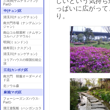
しいという気持ち
三清洞(サムチョンドン)-
Part2-
っぱいに広がって
中(チュン)区
り。
清渓川(チョンゲチョン)
南大門市場（ナンデムンシ
ジャン）
南山コル韓屋村（ナムサン
コルハノクマウル）
明洞(ミョンドン)
徳寿宮(トクスグン)
清渓川(チョンゲチョン)
コリアハウスの韓国伝統公
演
江北(カンボク)区
南大門 韓服オーダーメイ
ド店
北ソウル森
麻浦(マポ)区
フォーシーズンズハウス-
Part1-
漢江遊覧船（ハンガンユラ