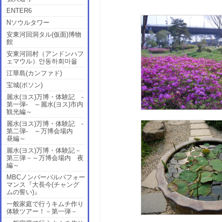
ENTER6
Nソウルタワー
安東河回洞タル(仮面)博物
館
安東河回村（アンドンハフ
ェマウル）안동하회마을
江華島(カンファド)
宝城(ボソン)
麗水(ヨス)万博・体験記 -
第一弾- ～麗水(ヨス)市内
観光編～
麗水(ヨス)万博・体験記 -
第二弾- ～万博会場内
昼編～
麗水(ヨス)万博・体験記－
第三弾－～万博会場内 夜
編～
MBCノンバーバルパフォー
マンス『大長今(チャング
ムの誓い)』
一般家庭で行うキムチ作り
体験ツアー！－第一弾－