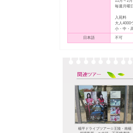
11月～2
毎週月曜
入苑料
大人400
小・中・高
日本語
不可