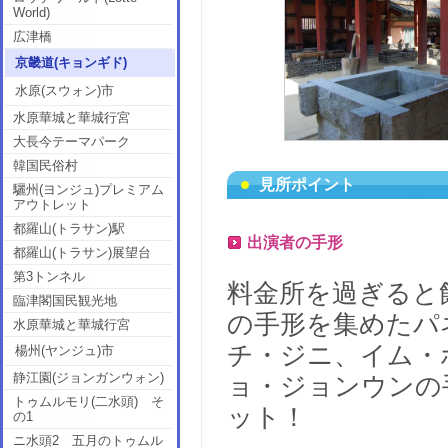
World)
広津橋
京畿道(キョンギド)
水原(スウォン)市
水原華城と華城行宮
大長今テーマパーク
韓国民俗村
見所ポイント
驪州(ヨンジュ)プレミアム
アウトレット
都羅山(トラサン)駅
出演者の手形
都羅山(トラサン)展望台
第3トンネル
料金所を過ぎると
臨津閣国民観光地
の手形を集めたパ
水原華城と華城行宮
チ・ジニ、イム・
楊州(ヤンジュ)市
静江園(ジョンガンウォン)
ョ・ジョンウンの
トゥムルモリ(二水頭) そ
ット！
の1
ニ水頭2 五月のトゥムル