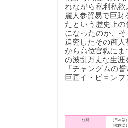
れながら私利私欲
麗人参貿易で巨財
たという歴史上の
になったのか、そ
追究したその商人
から高位官職にま
の波乱万丈な生涯
『チャングムの誓
巨匠イ・ビョンフ
住所
（日本語
（韓国語）