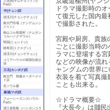
京畿道楊州(ヤン
三清洞(サムチョンドン)-
Part2-
ドラマ撮影時のオ
中(チュン)区
て復元した国内最
清渓川(チョンゲチョン)
で撮影された。
南大門市場（ナンデムンシ
ジャン）
南山コル韓屋村（ナムサン
コルハノクマウル）
宮殿や厨房、貴族
明洞(ミョンドン)
ごとに撮影当時の
徳寿宮(トクスグン)
ラマに登場する宮
清渓川(チョンゲチョン)
コリアハウスの韓国伝統公
などの映像が流れ
演
ャングムの世界に
江北(カンボク)区
衣装を着て写真撮
南大門 韓服オーダーメイ
ド店
ことも出来る。
北ソウル森
麻浦(マポ)区
☆ドラマ概要☆
フォーシーズンズハウス-
Part1-
『大長今』は賤民
漢江遊覧船（ハンガンユラ