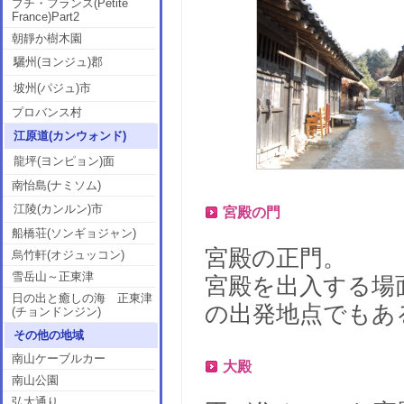
プチ・フランス(Petite
France)Part2
朝靜か樹木園
驪州(ヨンジュ)郡
坡州(パジュ)市
プロバンス村
江原道(カンウォンド)
龍坪(ヨンピョン)面
南怡島(ナミソム)
江陵(カンルン)市
宮殿の門
船橋荘(ソンギョジャン)
宮殿の正門。
烏竹軒(オジュッコン)
雪岳山～正東津
宮殿を出入する場
日の出と癒しの海 正東津
の出発地点でもあ
(チョンドンジン)
その他の地域
南山ケーブルカー
大殿
南山公園
弘大通り