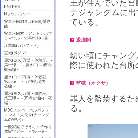
王が住んでいた宮
ENTER6
テジャングムに出
Nソウルタワー
ている。
安東河回洞タル(仮面)博物
館
安東河回村（アンドンハフ
ェマウル）안동하회마을
退膳間
江華島(カンファド)
宝城(ボソン)
幼い頃にチャング
麗水(ヨス)万博・体験記 -
際に使われた台所
第一弾- ～麗水(ヨス)市内
観光編～
麗水(ヨス)万博・体験記 -
第二弾- ～万博会場内
監獄（オクサ）
昼編～
麗水(ヨス)万博・体験記－
罪人を監禁するた
第三弾－～万博会場内 夜
編～
る。
MBCノンバーバルパフォー
マンス『大長今(チャング
ムの誓い)』
一般家庭で行うキムチ作り
体験ツアー！－第一弾－