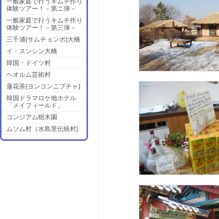
一般家庭で行うキムチ作り
体験ツアー！－第ニ弾－
一般家庭で行うキムチ作り
体験ツアー！－第三弾－
三千浦(サムチョンポ)大橋
イ・スンシン大橋
韓国・ドイツ村
ヘオルム芸術村
蓮花茶(ヨンコンニプチャ)
韓国ドラマロケ地ホテル
「メイフィールド」
コンジアム樹木園
ムソム村（水島里伝統村)