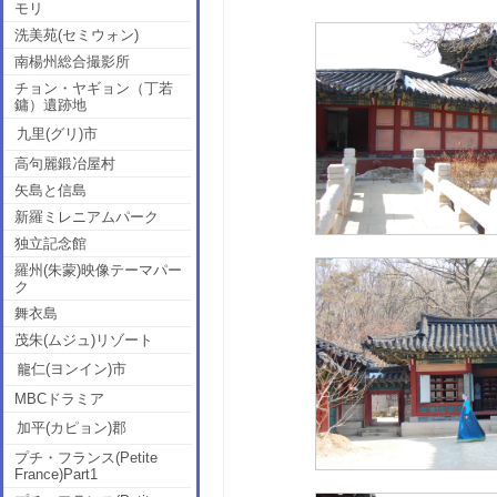
モリ
洗美苑(セミウォン)
南楊州総合撮影所
チョン・ヤギョン（丁若
鏞）遺跡地
九里(グリ)市
高句麗鍛冶屋村
矢島と信島
新羅ミレニアムパーク
独立記念館
羅州(朱蒙)映像テーマパー
ク
舞衣島
茂朱(ムジュ)リゾート
龍仁(ヨンイン)市
MBCドラミア
加平(カピョン)郡
プチ・フランス(Petite
France)Part1