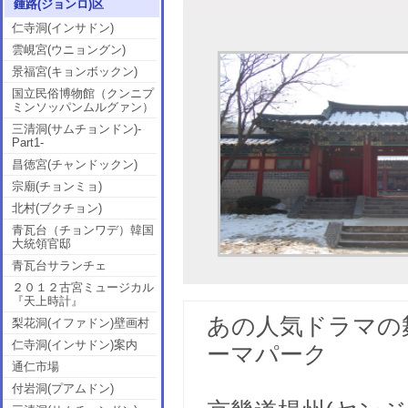
鍾路(ジョンロ)区
仁寺洞(インサドン)
雲峴宮(ウニョングン)
景福宮(キョンボックン)
国立民俗博物館（クンニプ
ミンソッパンムルグァン）
三清洞(サムチョンドン)-
Part1-
昌徳宮(チャンドックン)
宗廟(チョンミョ)
北村(ブクチョン)
青瓦台（チョンワデ）韓国
大統領官邸
青瓦台サランチェ
２０１２古宮ミュージカル
『天上時計』
あの人気ドラマの
梨花洞(イファドン)壁画村
仁寺洞(インサドン)案内
ーマパーク
通仁市場
付岩洞(プアムドン)