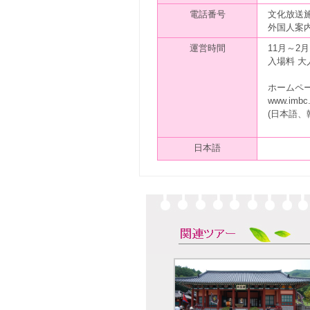
電話番号
文化放送施設部
外国人案内電
運営時間
11月～2月:
入場料 大人
ホームペ
www.imbc.
(日本語、
日本語