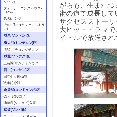
ンソン）
がらも、生まれつ
フォーシーズンズハウス-
術の道で成長して
Part2-
弘大(ホンデ)
サクセスストーリ
Urban Tree(カフェレストラ
大ヒットドラマで
ン)
城東(ソンドン)区
イトルで放送され
東大門(トンデムン)区
清渓川(チョンゲチョン)
城北(ソンブク)区
三清閣(サムチョンガク)
龍山(ヨンサン)区
国立中央博物館
戦争記念館
永登浦(ヨンドゥンポ)区
63ビル(63CITY)
仙遊島(ソニュド)公園
松波(ソンパ)区
ロッテワールド(Lotte