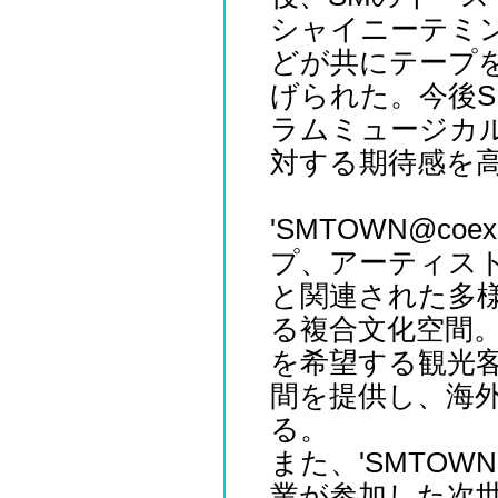
シャイニーテミン
どが共にテープ
げられた。今後SM
ラムミュージカルはも
対する期待感を
'SMTOWN@co
プ、アーティスト
と関連された多
る複合文化空間
を希望する観光
間を提供し、海
る。
また、'SMTOWN
業が参加した次