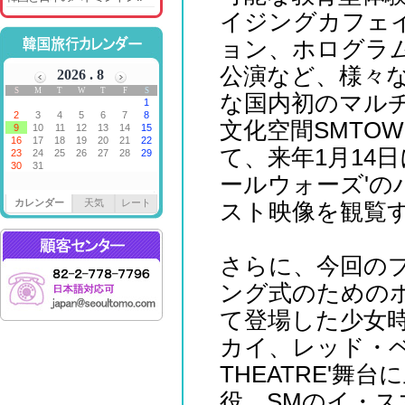
イジングカフェイン'
ョン、ホログラ
公演など、様々
な国内初のマルチシ
文化空間SMTOW
て、来年1月14
ールウォーズ'
カレンダー
天気
レート
スト映像を観覧
さらに、今回の
ング式のための
て登場した少女時
カイ、レッド・ベ
THEATRE'舞
役、SMのイ・