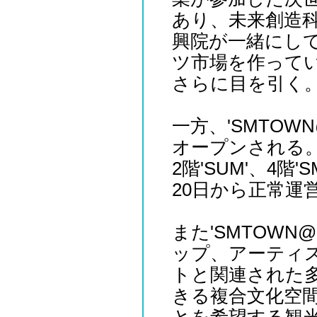
あり、未来創造科
興院が一緒にし
ツ市場を作って
さらに目を引く
一方、'SMTOWN
オープンされる
2階'SUM'、4階'
20日から正常運
また'SMTOWN@
ップ、アーティス
トと関連された
きる複合文化空