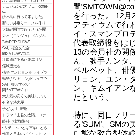
済州島地質ツアーに行って..
間'SMTOWN@co
ジェジュンのカフェ coffee
c..
を行った。 12
済州島に行って来ました。
アティウムで行
新しい外乗りコースを作り..
大好評開催で終了された麗..
イ・スマンプロ
栄州（ヨンジュ）《ムソム..
代表取締役をは
"WAPOP SHOW"
SM、複合文化空
13の会員社の関
間'SMTOWN'コエ..
ん、歌手カンタ
江原道にある正東津（ジョ..
儒城観光地
ベルベット、俳
楊平(ヤンピョン)ドライブツ..
リョン、ユン・
楊平(ヤンピョン)ドライブツ..
SM、複合文化空
ン、キムイアン
間'SMTOWN'コエ..
たという。
大人気の安くて美味しい八..
有名な焼肉屋
子ども用 韓服
特に、同日フリ
ドラマ「主君の太陽」ロケ..
眼科（韓国眼科）
る'SUM'、S
<サチュム >とは言葉にとら..
可能な教育型体験空
韓国と日本のバドミントン..