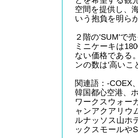
とを希望する観
空間を提供し、
いう抱負を明ら
２階の'SUM'
ミニケーキは18
ない価格である
ンの数は'高いこ
関連語：-COE
韓国都心空港、
ワークスウォー
ャンアクアリウ
ルナッソス山ホテ
ックスモールや