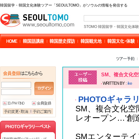
韓国留学・韓国文化体験ツアー「SEOULTOMO」がソウルの情報を発信する
STOMO 韓国留学・韓国文化体
SM、複合文化空
WRITTEN BY :
ike
PHOTOギャラ
SM、複合文化空
レオープン…'創
SMエンターテイ