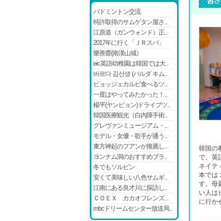
バドミントン交流
特許取得のサムゲタン屋さ..
江原道（ガンウォンド）正..
2017年に行く「ＪＲスパ」
樂善齋(南漢山城）
eic英語幼稚園は韓国では大..
바르다 김선생 (バルダ キム..
ビョッジェカルビ食べるツ..
一度はやってみたかった！..
楊平(ヤンピョン)ドライブツ..
韓国医療観光（白内障手術..
グレヴァンミュージアム・..
モデル・女優・歌手が通う..
東方神起のフアンが推薦し..
韓国の
ヨンナム洞のおすすめブラ..
で、英
ネイテ
冬でもソルビン
本では
安くて美味しい八色サムギ..
す。母
江南にある良才川に探訪し..
い人は
ＣＯＥＸ カカオフレンズ..
に行か
mbcドリームセンター放送局..