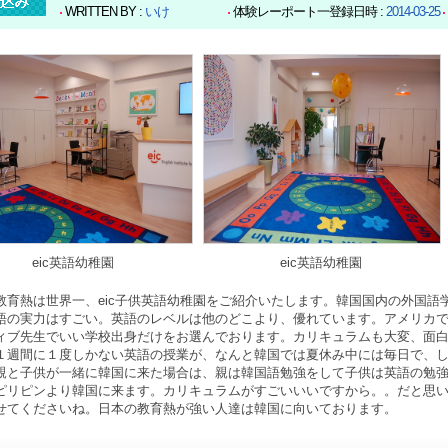
WRITTEN BY :
いけ
体験レーポート一登録日時 :
2014-03-25
eic英語幼稚園
eic英語幼稚園
教育熱は世界一、eic子供英語幼稚園をご紹介いたします。韓国国内の外国語
語の実力はすごい。英語のレベルは他のどこより、優れています。アメリカで
ィブ先生でいい学校出身だけをお選んでおります。カリキュラムも大変、面
１週間に１度しかない英語の授業が、なんと韓国では夏休み中には毎日で、
親と子供が一緒に韓国に来た場合は、親は韓国語勉強をして子供は英語の勉
ピリピンより韓国に来ます。カリキュラムがすごいいいですから。。だと思
せてくださいね。日本の教育熱が強い人達は韓国に向いております。