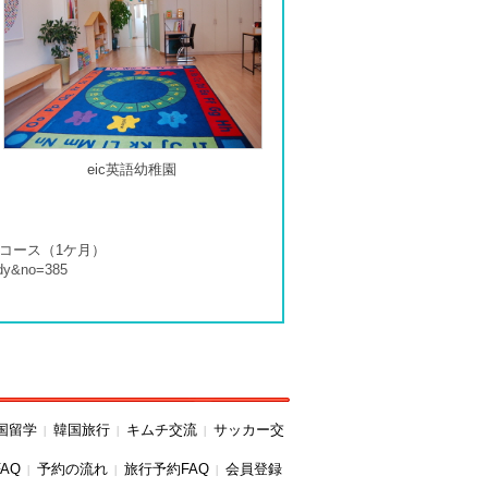
eic英語幼稚園
コース（1ケ月）
ody&no=385
韓国留学
韓国旅行
キムチ交流
サッカー交
|
|
|
AQ
予約の流れ
旅行予約FAQ
会員登録
|
|
|