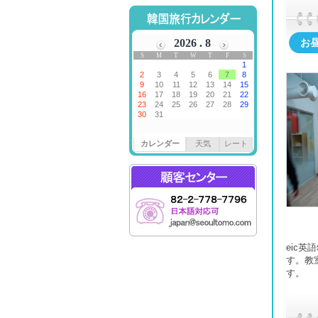
お
カレンダー
天気
レート
eic
す。教
す。