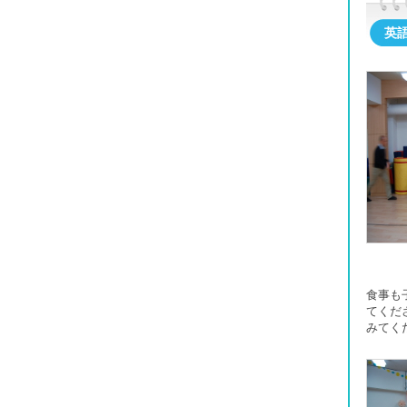
英
食事も
てくだ
みてく