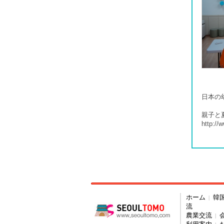
日本の
親子と
http:/
ホーム
韓
|
流
農業交流
|