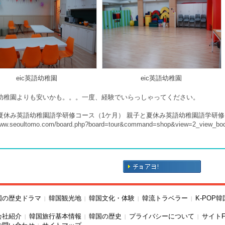
eic英語幼稚園
eic英語幼稚園
幼稚園よりも安いかも。。。一度、経験でいらっしゃってください。
夏休み英語幼稚園語学研修コース（1ケ月） 親子と夏休み英語幼稚園語学研修
/www.seoultomo.com/board.php?board=tour&command=shop&view=2_view_b
国の歴史ドラマ
韓国観光地
韓国文化・体験
韓流トラベラー
K-POP
|
|
|
|
会社紹介
韓国旅行基本情報
韓国の歴史
プライバシーについて
サイトF
|
|
|
|