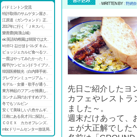
WRITTEN BY :
野網奈
バドミントン交流
特許取得のサムゲタン屋さ..
江原道（ガンウォンド）正..
2017年に行く「ＪＲスパ」
樂善齋(南漢山城）
eic英語幼稚園は韓国では大..
바르다 김선생 (バルダ キム..
ビョッジェカルビ食べるツ..
一度はやってみたかった！..
楊平(ヤンピョン)ドライブツ..
韓国医療観光（白内障手術..
グレヴァンミュージアム・..
モデル・女優・歌手が通う..
先日ご紹介したヨ
東方神起のフアンが推薦し..
カフェやレストラ
ヨンナム洞のおすすめブラ..
冬でもソルビン
ました～。
安くて美味しい八色サムギ..
週末だけあって、
江南にある良才川に探訪し..
ＣＯＥＸ カカオフレンズ..
ェが大正解でした^
mbcドリームセンター放送局..