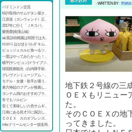
WRITTEN BY :
野網奈
バドミントン交流
特許取得のサムゲタン屋さ..
江原道（ガンウォンド）正..
2017年に行く「ＪＲスパ」
樂善齋(南漢山城）
eic英語幼稚園は韓国では大..
바르다 김선생 (バルダ キム..
ビョッジェカルビ食べるツ..
一度はやってみたかった！..
楊平(ヤンピョン)ドライブツ..
韓国医療観光（白内障手術..
グレヴァンミュージアム・..
モデル・女優・歌手が通う..
地下鉄２号線の三
東方神起のフアンが推薦し..
ＯＥＸもリニュー
ヨンナム洞のおすすめブラ..
冬でもソルビン
た。
安くて美味しい八色サムギ..
そのＣＯＥＸの地
江南にある良才川に探訪し..
ＣＯＥＸ カカオフレンズ..
ってきました。
mbcドリームセンター放送局..