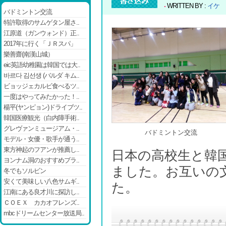
WRITTEN BY :
イケ
バドミントン交流
特許取得のサムゲタン屋さ..
江原道（ガンウォンド）正..
2017年に行く「ＪＲスパ」
樂善齋(南漢山城）
eic英語幼稚園は韓国では大..
바르다 김선생 (バルダ キム..
ビョッジェカルビ食べるツ..
一度はやってみたかった！..
楊平(ヤンピョン)ドライブツ..
韓国医療観光（白内障手術..
グレヴァンミュージアム・..
バドミントン交流
モデル・女優・歌手が通う..
東方神起のフアンが推薦し..
日本の高校生と韓
ヨンナム洞のおすすめブラ..
ました。お互いの
冬でもソルビン
安くて美味しい八色サムギ..
た。
江南にある良才川に探訪し..
ＣＯＥＸ カカオフレンズ..
mbcドリームセンター放送局..