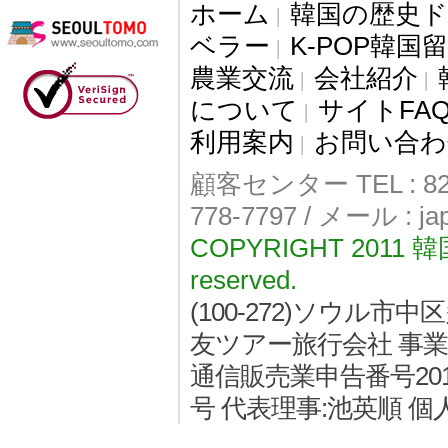
ホーム
韓国の歴史
|
ベラー
K-POP韓国
|
農業交流
会社紹介
|
|
について
サイトFA
|
利用案内
お問い合わ
|
顧客センター TEL : 82-
778-7797 / メール : j
COPYRIGHT 2011
reserved.
(100-272)ソウル
友ツアー旅行会社 事業者登
通信販売業申告番号2011
号 代表理事:池英順 