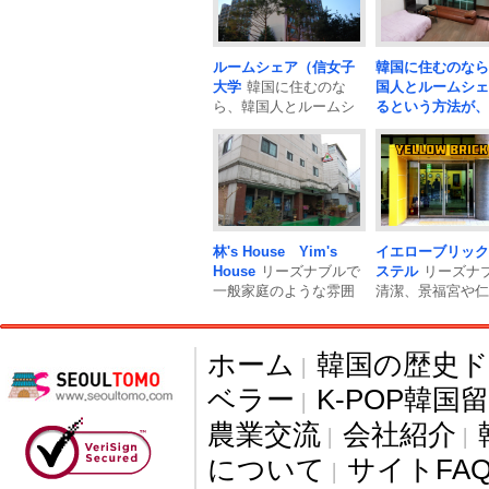
ルームシェア（信女子
韓国に住むのなら
大学
韓国に住むのな
国人とルームシェ
ら、韓国人とルームシ
るという方法が、
ェアするという方法
語や韓国文化を体
が、韓国..
る近道！ ご紹介
はソウルの北側、
陵」にある、高麗
語学堂から20分、
り駅の4号線・誠
入口駅から1162
林's House Yim's
イエローブリック
で7分..
韓国に住
House
リーズナブルで
ステル
リーズナ
ら、韓国人とルー
一般家庭のような雰囲
清潔、景福宮や仁
ェアするという方
気の林\'s House。 1泊
などの主要観光ス
が、韓国..
からの気..
トに位..
ホーム
韓国の歴史
|
ベラー
K-POP韓国
|
農業交流
会社紹介
|
|
について
サイトFA
|