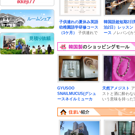
イ」､「太
子供連れの夏休み英語
韓国語超短期2日
幼稚園語学研修コース
泊2日）レッスン
（1ケ月）
子供連れで
ース
ノレバン(カ
韓国へ!嬉しい空港送迎
ケ)体験や梨花女
つき！お子
探訪な
GYUSOO
天然アメジスト
ア
SNAILMUCUS(グシュ
ストと酒に酔わな
ースネイルミューカ
いう意味を持った
ス）
日本で大人気の
に水晶は六角柱..
GYUSOO
SNAILMUCUS(グシュ
ースネイルミューカ
ス）は化粧..