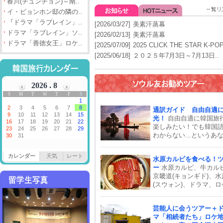
春川(チュンチョン)～南..
イ・ビョンホン邸の隣の..
『ドラマ「ラブレイン」..
[2026/03/27]
美素汗蒸幕
ドラマ「ラブレイン」ソ..
[2026/02/13]
美素汗蒸幕
ドラマ「善徳女王」ロケ..
[2025/07/09]
2025 CLICK THE STAR K-PO
[2025/06/18]
２０２５年7月3日～7月13日..
通訳ガイド 自由自適
光！
自由自適に韓国旅
楽しみたい！でも韓国
わからない...というあ
は、通訳ガイドがぴっ
り！通訳ガイドはあた
カレンダー
天気
レート
水原カルビを食べる！
自由自在なオリジナル
ー
水原カルビ、牛カル
を応援します。通訳ガ
京畿道(キョンギド)、水
は半日の4時間からお申
(スウォン)、ドラマ、ロ
み可能です。ご旅行の
地、ＭＢＣ、龍仁ドラ
ジュールに合わせて時
ア、大河ドラマ、水原華
ご指定下さい。旅のご
芸能人に会うツアー＋
韓国の歴史や文化、個
もお気軽にどうぞ！
マ「相続者たち」ロケ
行、世界遺産、韓国大