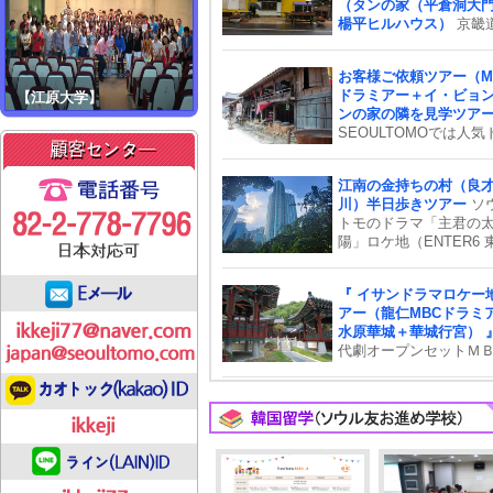
（タンの家（平倉洞大
ラマファン、水原華城
楊平ヒルハウス）
京畿
宮
あるタンの家の内部は
らしい。是非、ドラマ
お客様ご依頼ツアー（M
人公になりきり、「相
ドラミアー＋イ・ビョ
【江原大学】
たち」のロケ地を巡っ
ンの家の隣を見学ツア
てはいかがでしょうか？
SEOULTOMOでは人気
能人に会うツアー＋ド
マ「イ・サン」の世界
「相続者たち」ロケ地
案内致します！韓国で
ンの家（平倉洞大門＋
江南の金持ちの村（良
視聴率３８％を記録し
ヒルハウス）
川）半日歩きツアー
ソ
まりの人気に話数が追
トモのドラマ「主君の
れた話題作です！ソウ
陽」ロケ地（ENTER6 
ら車で約1時間の距離に
灘）巡り半日 ツアー！ 
する京畿道龍仁市に201
は、ドラマの舞台とな
月にオープンしたＭＢ
『 イサンドラマロケー
主君の太陽」ロケ地
ラミアは、建物ごとに
アー（龍仁MBCドラミ
（ENTER6 東灘）のロ
さを強調するために、
水原華城＋華城行宮） 
を巡ってみてはいかが
材,装飾,瓦など実際の建
代劇オープンセットＭ
ょうか？
材を用いて作られてい
龍仁ドラミアと世界遺
す。そのスケールはな
原華城がセットになっ
約４３万坪もあり、単
のツアーは韓国大河ド
ドラマ撮影地とは違い
ファン必見！
で民俗村を連想させる
の広大な時代劇テーマ
クです。｢朱蒙｣、｢イ・
ン｣、｢善徳女王｣、「ト